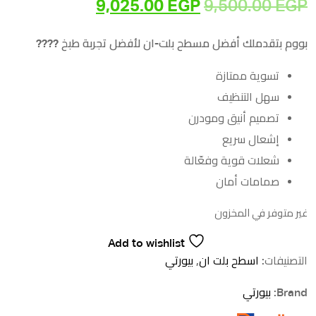
9,025.00
EGP
9,500.00
EGP
السعر
السعر
الأصلي
الحالي
بووم بتقدملك أفضل مسطح بلت-ان لأفضل تجربة طبخ ??‍??
هو:
هو:
تسوية ممتازة
سهل التنظيف
9,500.00 EGP.
9,025.00 EGP.
تصميم أنيق ومودرن
إشعال سريع
شعلات قوية وفعّالة
صمامات أمان
غير متوفر في المخزون
Add to wishlist
التصنيفات:
اسطح بلت ان
,
بيورتي
Brand:
بيورتي