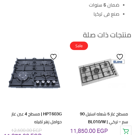
ضمان 5 سنوات
صنع فى تركيا
منتجات ذات صلة
Sale
Add
Add
to
to
wishlist
wishlist
مسطح غاز 5 شعله استيل 90
HPT603G | مسطح 4 عين غاز
سم – تركي | BL010/W
حوامل زهر ثقيله
12,500.00
EGP
11,850.00
EGP