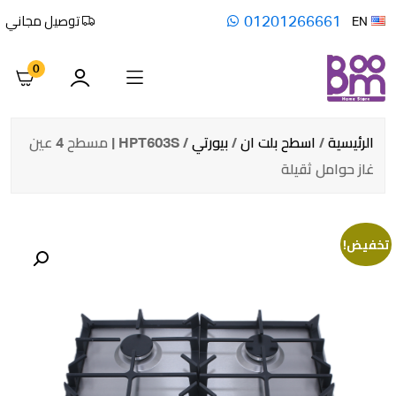
01201266661
توصيل مجاني
EN
0
الرئيسية
/
اسطح بلت ان
/
بيورتي
/ HPT603S | مسطح 4 عين
غاز حوامل ثقيلة
تخفيض!