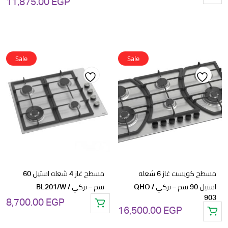
11,875.00
EGP
السعر
ال
الأصلي
ال
هو:
هو
GP.
12,500.00 EGP.
Sale
Sale
Add
Add
to
to
wishlist
wishlist
مسطح كويست غاز 6 شعله
مسطح غاز 4 شعله استيل 60
استيل 90 سم – تركي / QHO
سم – تركي / BL201/W
903
8,700.00
EGP
16,500.00
EGP