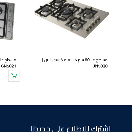
to
to
ishlist
wishlist
مسطح غاز 90 سم 5 شعله كيتشن لاين |
GN5021
JN5020
إشترك للاطلاع على جديدنا