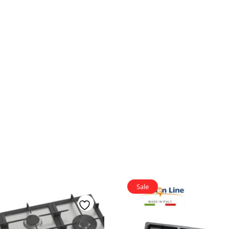
/
QHO
903
G
Sale
Add