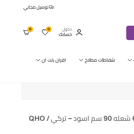
توصيل مجاني
دخول
0
0
حسابك
شفاطات مطابخ
افران بلت ان
مسطح كويست غاز 6 شعله 90 سم اسود – تركي / QHO