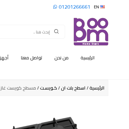
01201266661
EN
الرئيسية
من نحن
تواصل معنا
أجهزة
الرئيسية
/
اسطح بلت ان
/
كـويسـت
/ مسطح كويست غاز 6 شعله 90 سم اسود – تركي / QHO 903 G