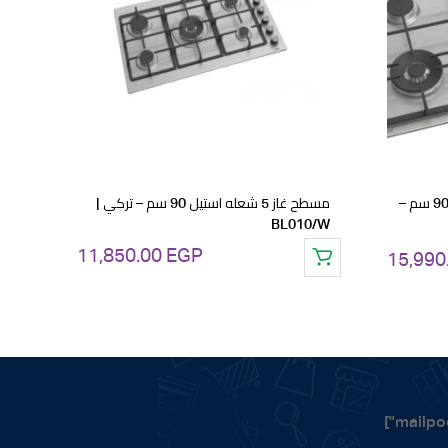
to
wishlist
مسطح كويست غاز 5 شعله استيل 90 سم –
مسطح غاز 5 شعله استيل 90 سم – تركي |
BL010/W
11,850.00
EGP
15,990