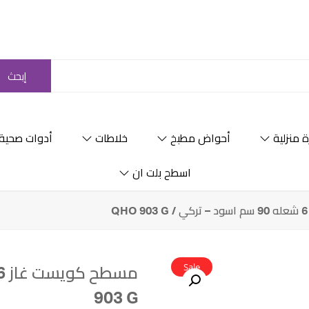
إبحث
 منزلية
أحواض مطبخ
خلاطات
أدوات صحية
اسطح بلت ان
Sale
903 G