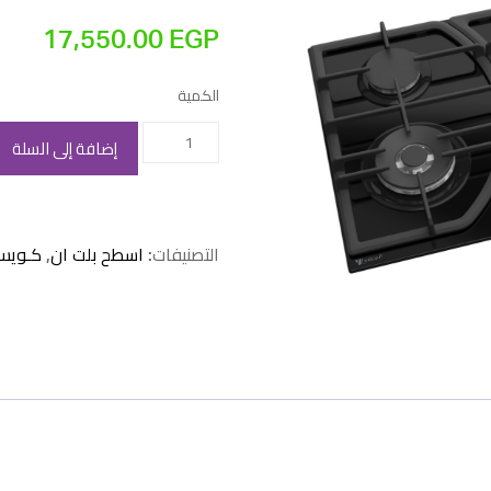
17,550.00
EGP
الكمية
كمية
إضافة إلى السلة
مسطح
كويست
غاز
التصنيفات:
اسطح بلت ان
,
كـويس
6
شعله
90
سم
اسود
–
تركي