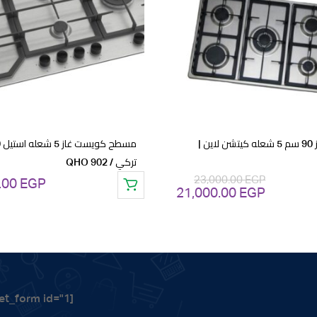
to
wishlist
w
مسطح غاز 90 سم 5 شعله كيتشن لاين |
تركي / QHO 902
23,000.00
EGP
.00
EGP
21,000.00
EGP
السعر
السعر
الأصلي
الحالي
هو:
هو:
21,000.00 EGP.
23,000.00 EGP.
[mailpoet_form id="1"]