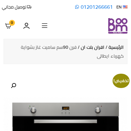
01201266661
توصيل مجاني
EN
0
الرئيسية
/
افران بلت ان
/ فرن 90سم ساميت غاز بشواية
كهرباء ايطالى
تخفيض!