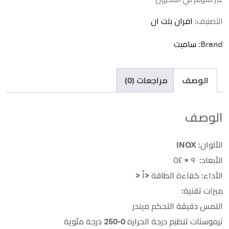
هو:
هو:
التصنيف:
افران بلت ان
39,500.00 EGP.
40,000.00 EGP.
Brand:
ساميت
الوصف
مراجعات (0)
الوصف
الألوان: INOX
الأبعاد: ٩٠ × ٥٤
الأداء: كفاءة الطاقة <أ <
ميزات تقنية:
اللمس دقيقة التحكم ميندر
ترموستات تنظيم درجة الحرارة 0-250 درجة مئوية