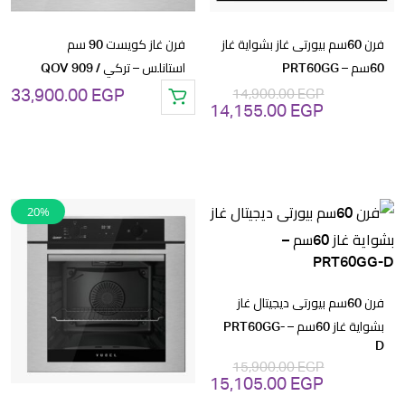
فرن 60سم بيورتى غاز بشواية غاز
فرن غاز كويست 90 سم
60سم – PRT60GG
استانلس – تركي / QOV 909
33,900.00
EGP
14,900.00
EGP
14,155.00
EGP
السعر
السعر
الأصلي
الحالي
هو:
هو:
14,155.00 EGP.
14,900.00 EGP.
20%
فرن 60سم بيورتى ديجيتال غاز
بشواية غاز 60سم – PRT60GG-
D
15,900.00
EGP
15,105.00
EGP
السعر
السعر