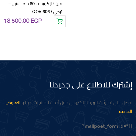
فرن غاز كويست 60 سم استيل –
الأصلي
الحالي
تركي / QOV 606
هو:
هو:
18,500.00
EGP
15,105.00 EGP.
15,900.00 EGP.
إشترك للاطلاع على جديدنا
احصل على تحديثات البريد الإلكتروني حول أحدث المنتجات لدينا و
العروض
الخاصة
.
[mailpoet_form id="1"]