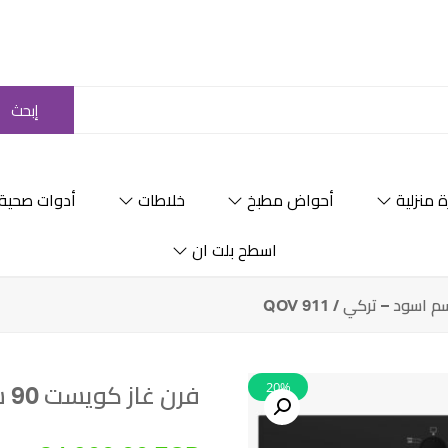
إبحث
 منزلية
أحواض مطبخ
خلاطات
أدوات صحية
اسطح بلت ان
20%
فرن غاز كويست 90 سم اسود – تركي / QOV 911