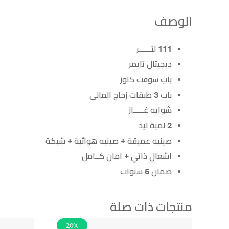
الوصف
111 لتــــــر
ديجيتال تايمر
باب سوفت كلوز
باب 3 طبقات زجاج الماني
شوايه غـــــاز
2 لمبة ليد
صينيه عميقة + صينيه هوائية + شبكة
اشعال ذاتي + امان كــامل
ضمان 5 سنوات
منتجات ذات صلة
20%