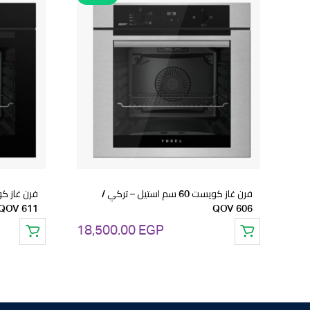
فرن غاز كويست 60 سم استيل – تركي /
QOV 611
QOV 606
18,500.00
EGP