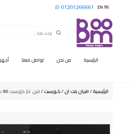
01201266661
EN
الرئيسية
من نحن
تواصل معنا
أجهزة
الرئيسية
/
افران بلت ان
/
كـويست
/ فرن غاز كويست 90 سم اسود – تركي / QOV 911