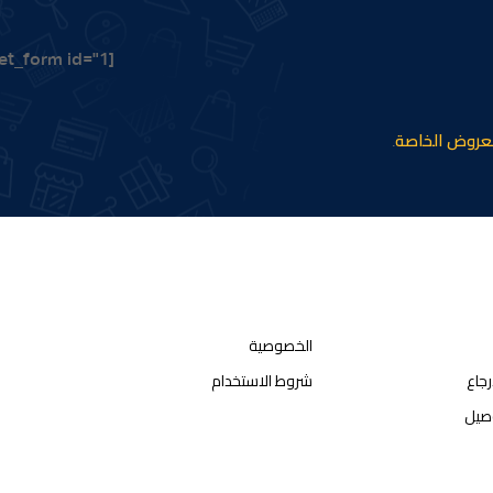
000.00 EGP.
[mailpoet_form id="1"]
عروض الخاصة
.
الخصوصية
رجاع
شروط الاستخدام
صيل