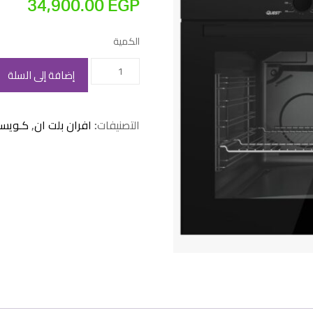
34,900.00
EGP
الكمية
كمية
إضافة إلى السلة
فرن
غاز
التصنيفات:
افران بلت ان
,
كـويس
كويست
90
سم
اسود
–
تركي
/
QOV
911