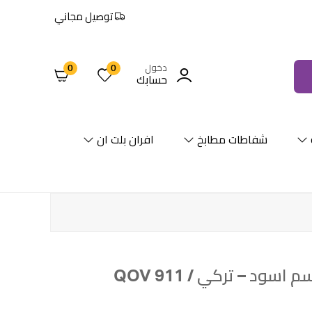
توصيل مجاني
دخول
0
0
حسابك
شفاطات مطابخ
افران بلت ان