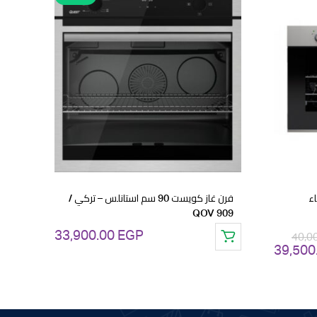
اء
فرن غاز كويست 90 سم استانلس – تركي /
QOV 909
33,900.00
EGP
40,0
39,500
السعر
الحالي
هو: