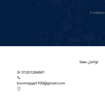
39,500.00 EGP.
40,
تواصل معنا
01201266661
boomegypt100@gmail.com