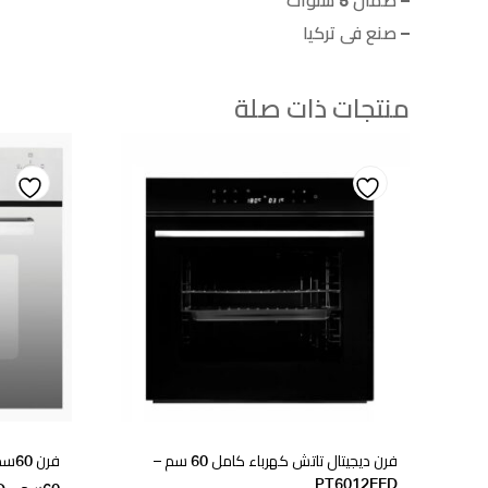
– ضمان 5 سنوات
– صنع فى تركيا
منتجات ذات صلة
Add
Add
to
to
ishlist
wishlist
فرن ديجيتال تاتش كهرباء كامل 60 سم –
فرن
PT6012EED