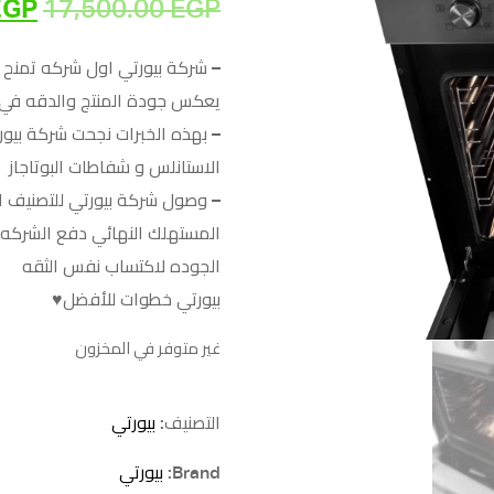
EGP
17,500.00
EGP
السع
الأص
– شركة بيورتي اول شركه تمنح
يعكس جودة المنتج والدقه في اخ
هو:
– بهذه الخبرات نجحت شركة بيو
 EGP.
الاستانلس و شفاطات البوتاجاز
– وصول شركة بيورتي للتصنيف ا
المستهلك النهائي دفع الشركه 
الجوده لاكتساب نفس الثقه
بيورتي خطوات للأفضل♥
غير متوفر في المخزون
التصنيف:
بيورتي
Brand:
بيورتي