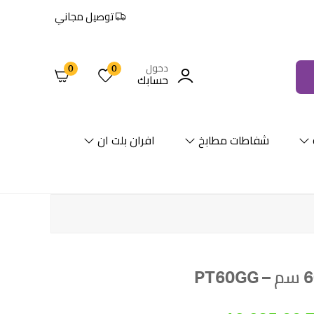
توصيل مجاني
دخول
0
0
حسابك
شفاطات مطابخ
افران بلت ان