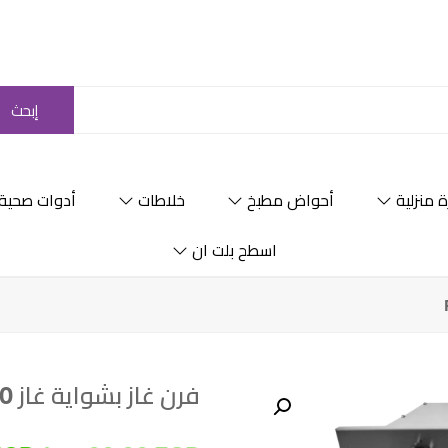
إبحث
 منزلية
أحواض مطبخ
خلاطات
أدوات صحية
اسطح بلت ان
فرن غاز بشواية غاز 60 سم – PT60GG