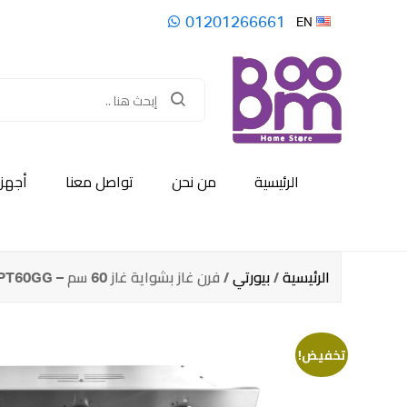
01201266661
EN
الرئيسية
من نحن
تواصل معنا
أجهزة
الرئيسية
/
بيورتي
/ فرن غاز بشواية غاز 60 سم – PT60GG
تخفيض!