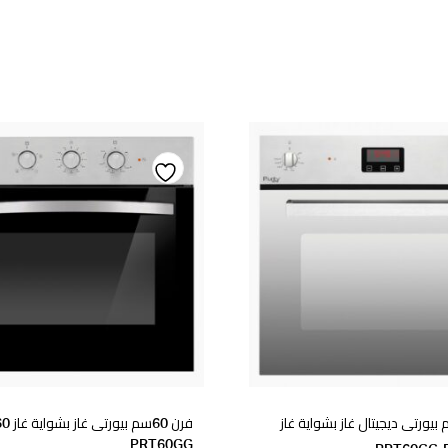
Add
to
wishlist
w
 60سم بيورتى ديجيتال غاز بشواية غاز
PRT60GG