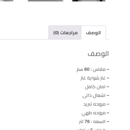
الوصف
مراجعات (0)
الوصف
– مقاس : 60 سم
– غاز شواية غاز
– امان كامل
– اشعال ذاتى
– مروحه تبريد
– مروحه طهي
– السعه : 76 لتر