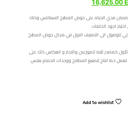
16,625.00
ر
السعر
لي
الحالي
 ضمان مدي الحياه على حوض المطبخ الاستانلس وذلك
تيار اجود الخامات
هو:
رتي للوصول الى التصنيف الاول في مجال حوض المطبخ
16,625.00 EGP.
17,500.00
لأول كمصدر ثقه للموزعين والتجار و انعكاس ذلك على
لعمل خط انتاج لتصنيع المطابخ ووحدات الحمام بنفس
Add to wishlist