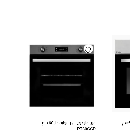
Add
to
wishlist
فرن 60سم بيورتى غاز بشواية غاز 60سم –
فرن غاز ديجيتال بشواية غاز 60 سم –
PT60GGD