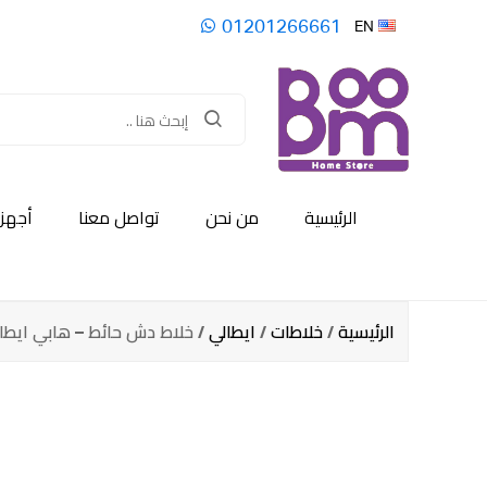
01201266661
EN
الرئيسية
من نحن
تواصل معنا
أجهزة
الرئيسية
/
خلاطات
/
ايطالي
/ خلاط دش حائط – هابي ايطا