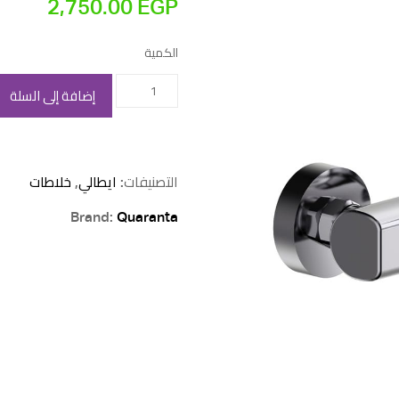
2,750.00
EGP
الكمية
كمية
إضافة إلى السلة
خلاط
دش
حائط
التصنيفات:
ايطالي
,
خلاطات
–
هابي
Brand:
Quaranta
ايطالي