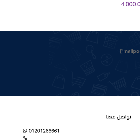
4,000.
تواصل معنا
01201266661