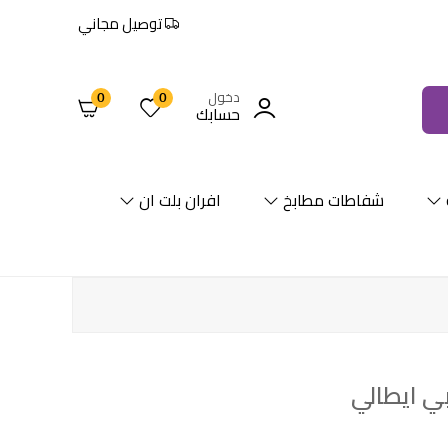
توصيل مجاني
دخول
0
0
حسابك
شفاطات مطابخ
افران بلت ان
ي ايطالي