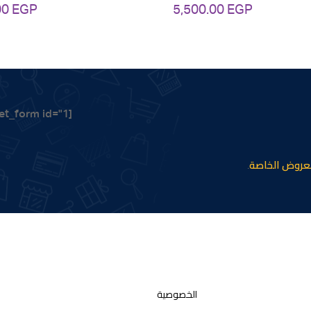
00
EGP
5,500.00
EGP
[mailpoet_form id="1"]
عروض الخاصة
.
الخصوصية