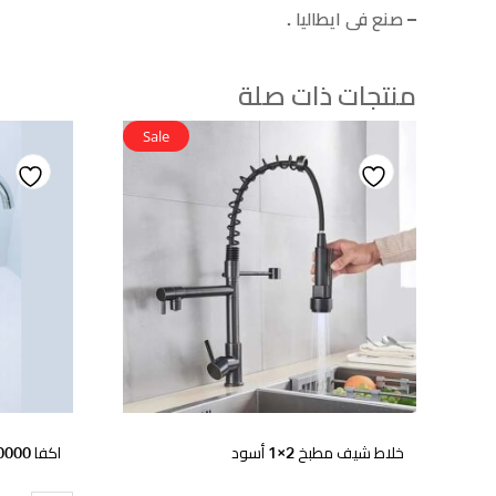
– صنع فى ايطاليا .
منتجات ذات صلة
Sale
Add
Add
to
to
ishlist
wishlist
خلاط شيف مطبخ 2×1 أسود
اكفا 10000