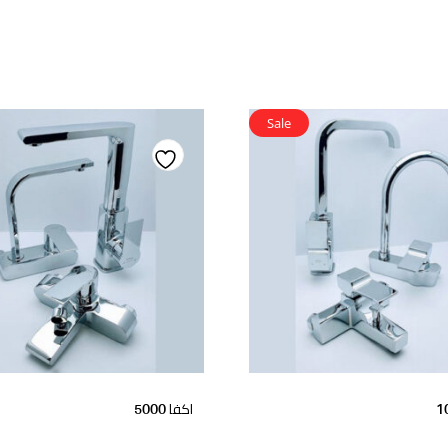
Sale
Add
to
wishlist
w
اكفا 5000