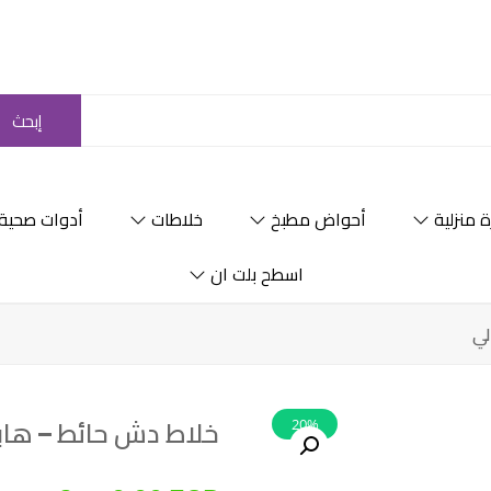
إبحث
 منزلية
أحواض مطبخ
خلاطات
أدوات صحية
اسطح بلت ان
لي
20%
خلاط دش حائط – هاب