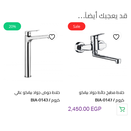
قد يعجبك أيضاً…
20%
Sale
Add
Add
to
to
wishlist
wishlist
خلاط مطبخ حائط جواد بيانكو
خلاط حوض جواد بيانكو عالي
كروم / BIA-0147
كروم / BIA-0143
2,450.00
EGP