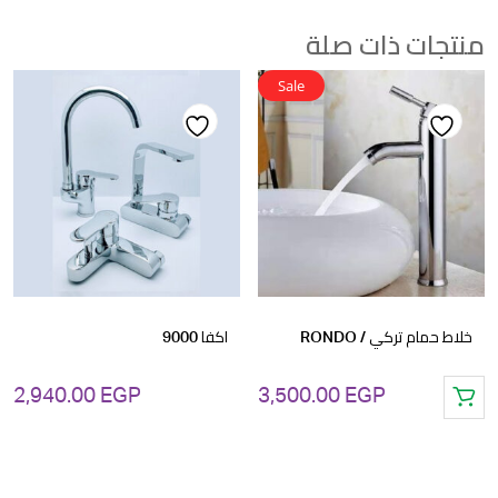
منتجات ذات صلة
Sale
Add
Add
to
to
wishlist
wishlist
خلاط حمام تركي / RONDO
اكفا 9000
2,940.00
EGP
3,500.00
EGP