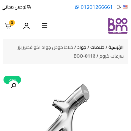
01201266661
توصيل مجاني
EN
0
الرئيسية
/
خلاطات
/
جواد
/ خلاط حوض جواد اكو قصير بزر
سرعات كروم / ECO-0113
20%