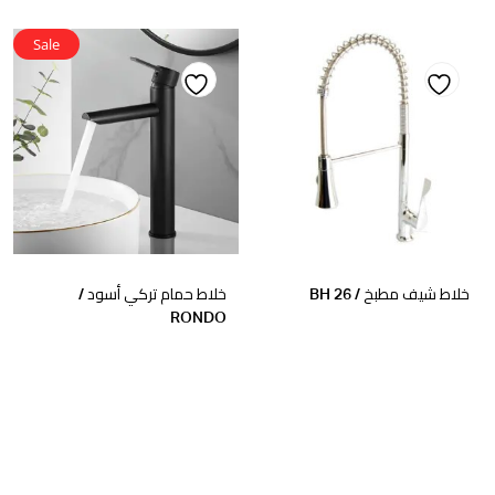
Sale
Add
Add
to
to
wishlist
wishlist
خلاط شيف مطبخ / BH 26
خلاط حمام تركي أسود /
RONDO