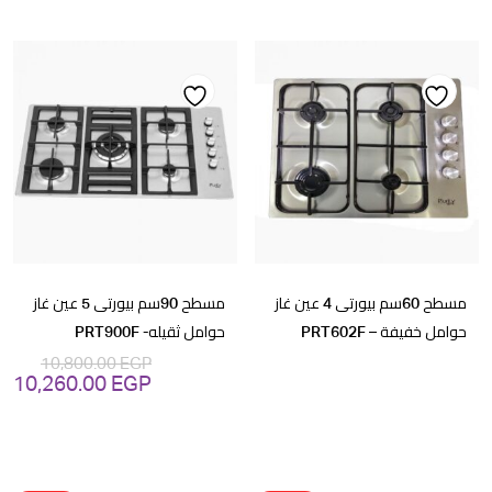
هو:
هو
GP.
7,690.00 EGP.
Add
Add
to
to
wishlist
wishlist
مسطح 60سم بيورتى 4 عين غاز
مسطح 90سم بيورتى 5 عين غاز
حوامل خفيفة – PRT602F
حوامل ثقيله- PRT900F
10,800.00
EGP
10,260.00
EGP
السعر
ال
الأصلي
ال
هو:
هو