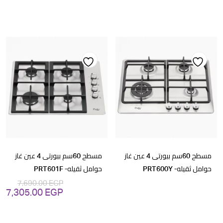
الأصلي
ال
هو:
هو
GP.
33,590.00 EGP.
Add
Add
to
to
wishlist
wishlist
مسطح 60سم بيورتى 4 عين غاز
مسطح 60سم بيورتى 4 عين غاز
حوامل ثقيله- PRT600Y
حوامل ثقيله- PRT601F
7,690.00
EGP
7,305.00
EGP
السعر
ال
الأصلي
ال