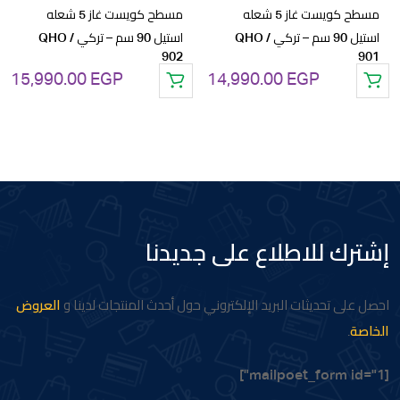
مسطح كويست غاز 5 شعله
مسطح كويست غاز 5 شعله
استيل 90 سم – تركي / QHO
استيل 90 سم – تركي / QHO
902
901
15,990.00
EGP
14,990.00
EGP
إشترك للاطلاع على جديدنا
احصل على تحديثات البريد الإلكتروني حول أحدث المنتجات لدينا و
العروض
الخاصة
.
[mailpoet_form id="1"]