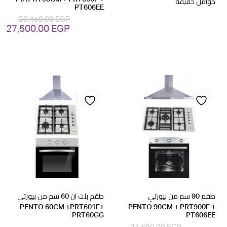
حوامل خفيفة
PT606EE
30,450.00
EGP
27,500.00
EGP
السعر
ال
الأصلي
ال
هو:
هو
GP.
30,450.00 EGP.
Add
Add
to
to
wishlist
wishlist
طقم 90 سم من بيورتي
طقم بلت ان 60 سم من بيورتى
PENTO 60CM +PRT601F+
PENTO 90CM + PRT900F +
PRT60GG
PT606EE
31,690.00
EGP