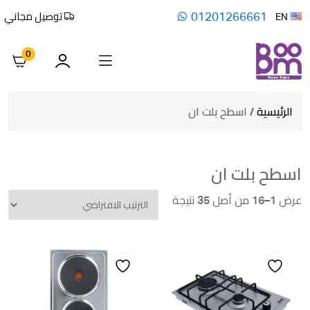
01201266661
توصيل مجاني
EN
0
الرئيسية
/ اسطح بلت ان
اسطح بلت ان
عرض 1–16 من أصل 35 نتيجة
Add
Add
to
to