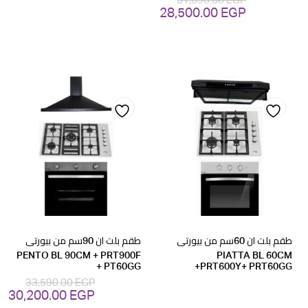
28,500.00
EGP
السعر
السعر
الأصلي
الحالي
هو:
هو:
28,500.00 EGP.
31,690.00 EGP.
Add
Add
to
to
wishlist
wishlist
طقم بلت ان 60سم من بيورتى
طقم بلت ان 90سم من بيورتى
PENTO BL 90CM + PRT900F
PIATTA BL 60CM
+ PT60GG
+PRT600Y+ PRT60GG
33,590.00
EGP
30,200.00
EGP
السعر
ال