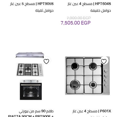
HPT604S | مسطح 4 عين غاز
HPT905S | مسطح 5 عين غاز
حوامل خفيفة
حوامل ثقيلة
7,900.00
EGP
7,505.00
EGP
السعر
السعر
الأصلي
الحالي
هو:
هو:
7,505.00 EGP.
7,900.00 EGP.
Add
Add
to
to
wishlist
wishlist
P601X | مسطح 4 عين غاز
طقم 90 سم من بيورتي
PIATTA 90CM + PRT900F +