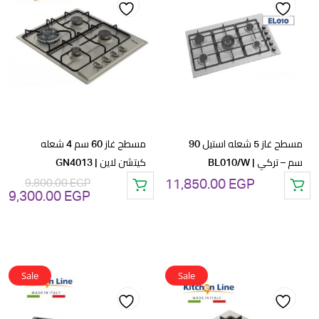
Add
Add
to
to
wishlist
wishlist
مسطح غاز 5 شعله استيل 90
مسطح غاز 60 سم 4 شعله
سم – تركي | BL010/W
كيتشن لاين | GN4013
9,800.00
EGP
11,850.00
EGP
9,300.00
EGP
السعر
ال
الأصلي
ال
هو:
هو
GP.
9,800.00 EGP.
Sale
Sale